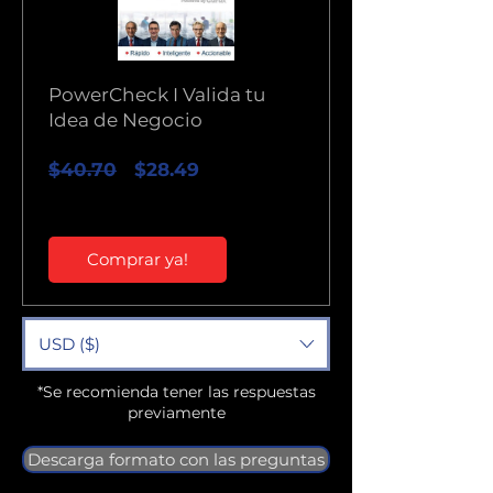
PowerCheck I Valida tu
Idea de Negocio
Precio
Precio
$40.70
$28.49
de
oferta
Comprar ya!
USD ($)
*Se recomienda tener las respuestas
previamente
Descarga formato con las preguntas