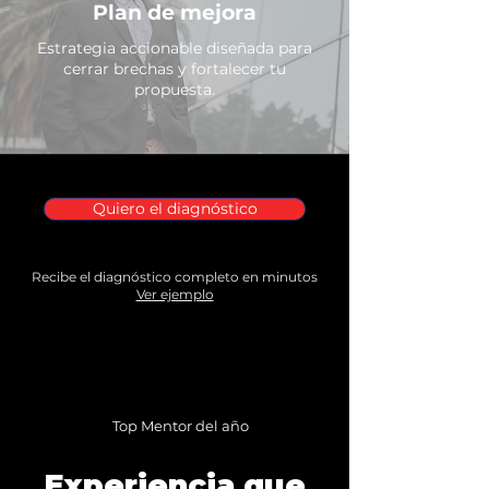
Plan de mejora
Estrategia accionable diseñada para
cerrar brechas y fortalecer tu
propuesta.
Quiero el diagnóstico
Recibe el diagnóstico completo en minutos
Ver ejemplo
Top Mentor del año
Experiencia que