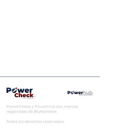
PowerCheck y PowerHub son marcas
registradas de BluMarketer.
Todos los derechos reservados.